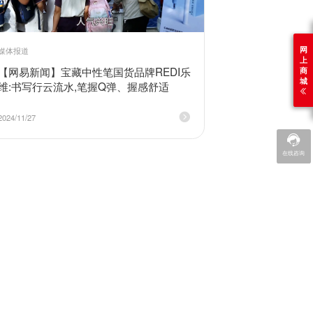
网
媒体报道
上
【网易新闻】宝藏中性笔国货品牌REDI乐
商
城
维:书写行云流水,笔握Q弹、握感舒适
2024/11/27
在线咨询