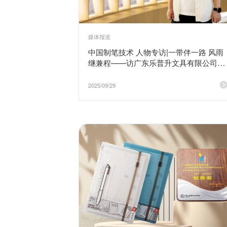
媒体报道
中国制笔技术 人物专访|一带伴一路 风雨
继兼程——访广东乐普升文具有限公司董
事长 郭少坚
2025/09/29