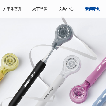
关于乐普升
旗下品牌
文具中心
新闻活动
公司简介
乐普升
修正系列
企业新闻
园区环境
REDI乐维
书写工具
媒体报道
发展历程
比心
PP纸品
产品资讯
合作伙伴
小学大象
手账手工
荣誉资质
商城产品
销售网络