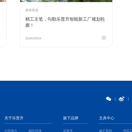
媒体报道
精工主笔，勾勒乐普升智能新工厂规划轮
廓！
2024/09/04
|
|
关于乐普升
旗下品牌
文具中心
公司简介
园区环境
乐普升
修正系列
书写