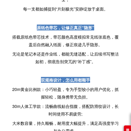
每一支都如捕捉到“片刻极光”安静绽放于桌面。
原纸色带芯，让修正真正“隐形”
搭载原纸色带芯技术，带芯颜色高度模拟常见纸张底色，覆
盖后自然融入纸面，修正痕迹几乎隐形。
无论是笔记本还是作业纸，都能无缝适配，让后续书写整洁
如初，彻底告别突兀的“补丁感”。
双规格设计，怎么用都顺手
20m黄金比例款：小巧轻盈，专为手型较小的用户优化，抓
握轻松，随身携带无负担。
30m人体工学款：流畅曲线贴合指腹，搭配防滑纹设计，长
时间使用不易疲劳;
大米数容量，持久顺畅，耐用度大幅提升，满足高强度学习
网
与办公需求。