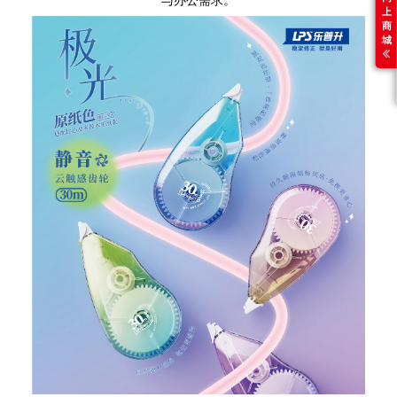
上
商
城