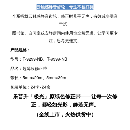
云触感静音齿轮，专注不被打扰
全系搭载云触感静音齿轮，修正时几乎无声，有效减少噪音
干扰，
图书馆、自习室或安静房间内使用也全然无虞。让学习更专
注，思考更连贯。
产品规格：
型号：T-9299-NB、T-9399-NB
品名：超薄膜修正带
带长：5mm×20m、5mm×30m
包装单位：24卡×24盒
乐普升「极光」原纸色修正带——让每一次修
正，都轻如光影，静若无声。
（全线上市，火热供货中）