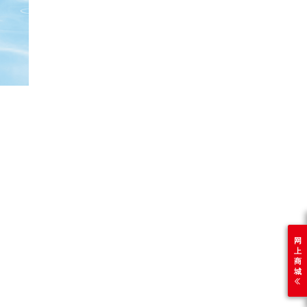
网
上
商
城