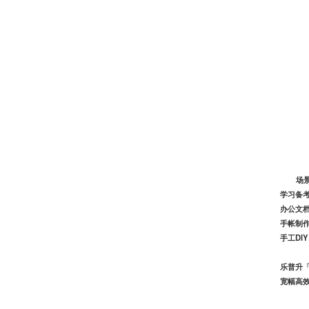
场
学习备
办公文
手帐制
手工DIY
乐普升
宽幅高