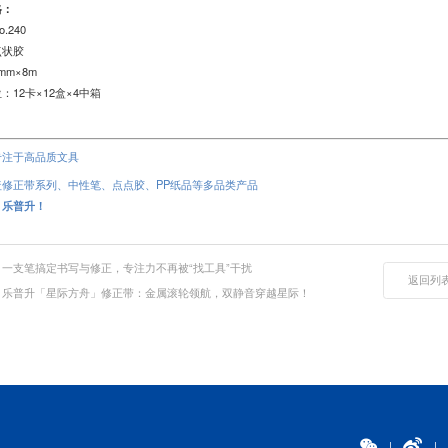
格：
.240
点状胶
mm×8m
：12卡×12盒×4中箱
专注于高品质文具
盖
修正带
系列、
中性笔
、
点点胶
、PP纸品等多品类产品
，乐普升！
一支笔搞定书写与修正，专注力不再被“找工具”干扰
返回列
：乐普升「星际方舟」修正带：金属滚轮领航，双静音穿越星际！
|
|