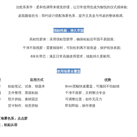
治愈系美学：柔和色调带来视觉舒缓，让日常使用也成为愉悦的仪式感体验;
桌面颜值担当：简约设计搭配海雾色系，提升文具盒与书桌的整体格调。
强粘性能，持久牢固
高粘性胶体：采用强粘型胶带，确保粘贴后牢固不易脱落;
干净不留残胶：需要移除时，可轻松剥离不留痕迹，保护纸张表面;
8米长带芯：满足日常高频使用需求，续航持久更耐用。
使用场景全覆盖
景
应用方式
优势
考
粘贴笔记、试卷、错题本
8mm宽幅快速覆盖，可撤回不怕贴错
档
文件整理、票据粘贴
干净不留胶，文档整洁专业
作
照片拼贴、素材固定
可调整位置，创作无压力
贺卡制作、创意拼贴
即划即贴，操作便捷
「海雾色系」点点胶
效，粘贴从容