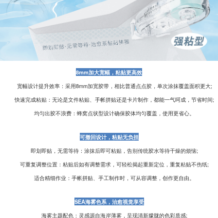
8mm加大宽幅，粘贴更高效
宽幅设计提升效率：采用8mm加宽胶带，相比普通点点胶，单次涂抹覆盖面积更大;
快速完成粘贴：无论是文件粘贴、手帐拼贴还是卡片制作，都能一气呵成，节省时间;
均匀出胶不浪费：蜂窝点状型设计确保胶体均匀覆盖，使用更省心。
可撤回设计，粘贴无负担
即划即贴，无需等待：涂抹后即可粘贴，告别传统胶水等待干燥的烦恼;
可重复调整位置：粘贴后如有调整需求，可轻松揭起重新定位，重复粘贴不伤纸;
适合精细作业：手帐拼贴、手工制作时，可从容调整，创作更自由。
SEA海雾色系，治愈视觉享受
海雾主题配色：灵感源自海岸薄雾，呈现清新朦胧的色彩质感;