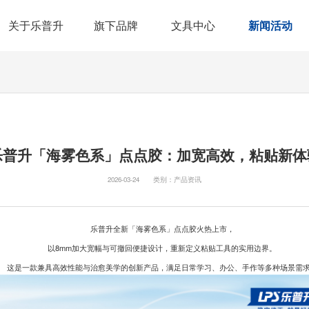
关于乐普升
旗下品牌
文具中心
新闻活动
公司简介
乐普升
修正系列
企业新闻
园区环境
REDI乐维
书写工具
媒体报道
发展历程
比心
PP纸品
产品资讯
合作伙伴
小学大象
手账手工
荣誉资质
商城产品
销售网络
乐普升「海雾色系」点点胶：加宽高效，粘贴新体
2026-03-24 类别：产品资讯
乐普升全新「海雾色系」点点胶火热上市，
以8mm加大宽幅与可撤回便捷设计，重新定义粘贴工具的实用边界。
是一款兼具高效性能与治愈美学的创新产品，满足日常学习、办公、手作等多种场景需