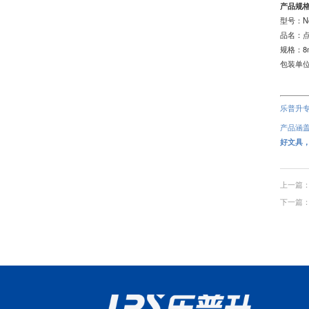
产品规
型号：No
品名：
规格：8
包装单位
乐普升
产品涵
好文具
上一篇：
下一篇