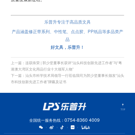
乐普升
专注于高品质文具
产品涵盖
修正带
系列、
中性笔
、
点点胶
、PP纸品等多品类产
品
好文具，乐普升！
上一篇：连获殊荣 | 郭少坚董事长获评“汕头科技创新先进工作者”与“粤
港澳大湾区文化用品行业十大领军人物”
下一篇：汕头市科学技术局领导一行莅临我司为郭少坚董事长颁发“汕头
市科技创新先进工作者”牌匾及证书
TOP
0754-8360 4009
全国统一服务热线：
|
|
|
|