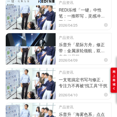
产品资讯
REDI乐维「一键」中性
笔：一推即写，灵感冲刺
不卡顿！
2026/04/25
产品资讯
乐普升「星际方舟」修正
带：金属滚轮领航，双静
音穿越星际！
2026/04/09
产品资讯
网
上
一支笔搞定书写与修正，
商
城
专注力不再被“找工具”干扰
2026/04/10
产品资讯
乐普升「海雾色系」点点