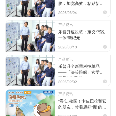
胶：加宽高效，粘贴新体
验
2026/03/24
产品资讯
乐普升速改笔：定义“写改
一体”新纪元
2026/03/10
产品资讯
乐普升全新黑科技单品
——「决策陀螺」玄学修
正带创新登场！
2026/02/02
产品资讯
“卷”进校园！卡皮巴拉和它
的朋友，带着超好“握”的修
正带来啦！
2026/01/06