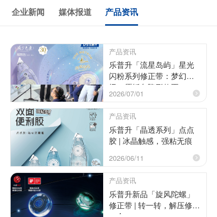
企业新闻
媒体报道
产品资讯
产品资讯
乐普升「流星岛屿」星光
闪粉系列修正带：梦幻升
级，原纸色隐形修正
2026/07/01
产品资讯
乐普升「晶透系列」点点
胶 | 冰晶触感，强粘无痕
2026/06/11
产品资讯
乐普升新品「旋风陀螺」
修正带 | 转一转，解压修正
二合一