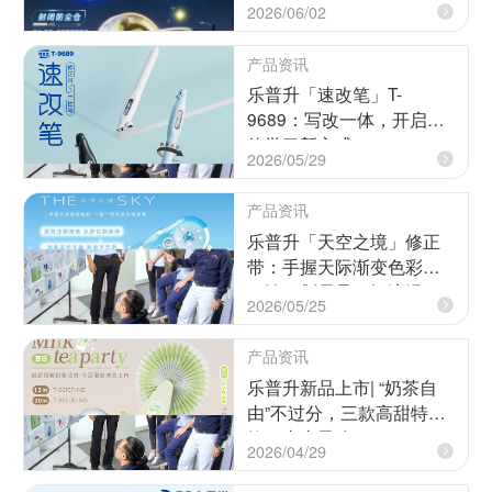
2026/06/02
产品资讯
乐普升「速改笔」T-
9689：写改一体，开启高
效学习新方式
2026/05/29
产品资讯
乐普升「天空之境」修正
带：手握天际渐变色彩，
一涂一划尽是云间浪漫
2026/05/25
产品资讯
乐普升新品上市| “奶茶自
由”不过分，三款高甜特
饮，直击灵魂
2026/04/29