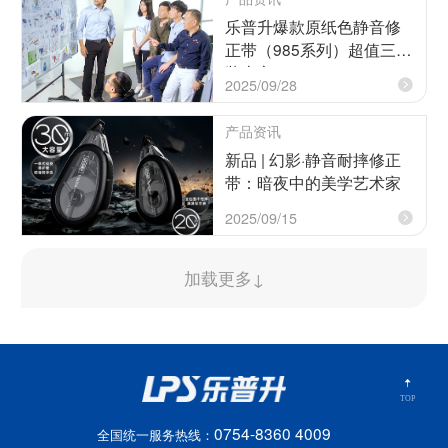
乐普升爆款原纸色静音修
正带（985系列）超值三支
装上市！
2025/09/28
产品资讯
新品 | 幻影·静音耐摔修正
带：暗夜中的美学艺术家
2025/09/15
加载更多↓
TOP
0754-8360 4009
全国统一服务热线：