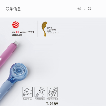
联系信息
关注
联系我们
招贤纳士
加盟合作