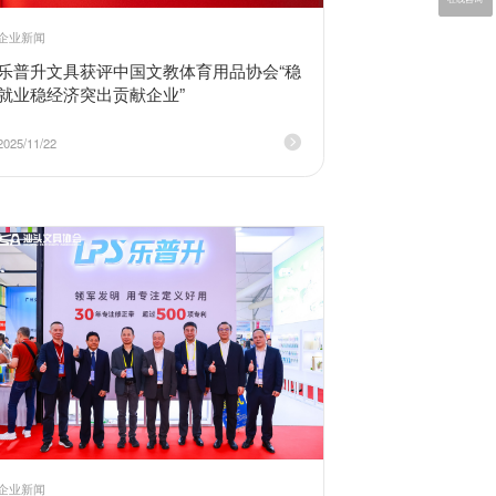
企业新闻
乐普升文具获评中国文教体育用品协会“稳
就业稳经济突出贡献企业”
2025/11/22
企业新闻