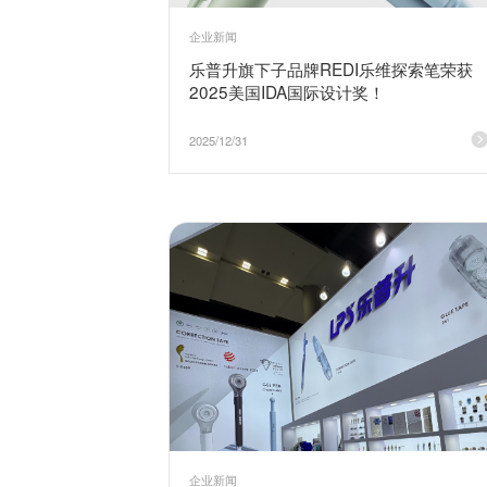
企业新闻
乐普升旗下子品牌REDI乐维探索笔荣获
2025美国IDA国际设计奖！
2025/12/31
企业新闻