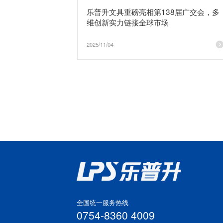
乐普升文具重磅亮相第138届广交会，多
维创新实力链接全球市场
2025/11/04
全国统一服务热线
0754-8360 4009