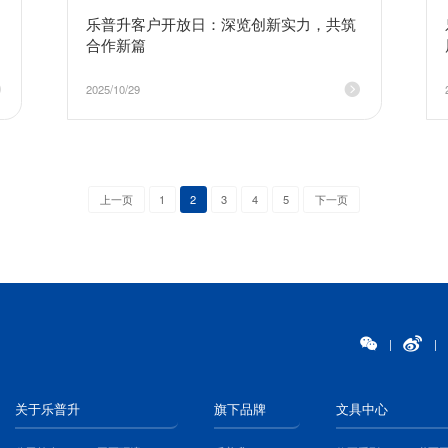
乐普升客户开放日：深览创新实力，共筑
合作新篇
2025/10/29
上一页
下一页
1
2
3
4
5
|
|
关于乐普升
旗下品牌
文具中心