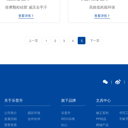
按摩颗粒硅胶 减压去手汗
高效低耗能环保
查看详情
查看详情
上一页
下一页
1
2
3
4
5
|
|
关于乐普升
旗下品牌
文具中心
公司简介
园区环境
乐普升
修正系列
书写
发展历程
合作伙伴
REDI乐维
PP纸品
手账
荣誉资质
比心
商城产品