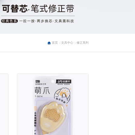
首页
文具中心
修正系列