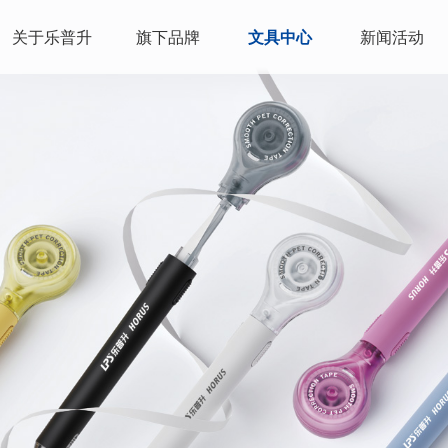
关于乐普升
旗下品牌
新闻活动
文具中心
公司简介
乐普升
修正系列
企业新闻
园区环境
REDI乐维
书写工具
媒体报道
发展历程
比心
PP纸品
产品资讯
合作伙伴
小学大象
手账手工
荣誉资质
商城产品
销售网络