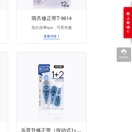
网
萌爪修正带T-9614
上
商
城
指尖按摩spa，可爱有趣
查看详情
在线咨询
乐普升修正带（按动式1+2）