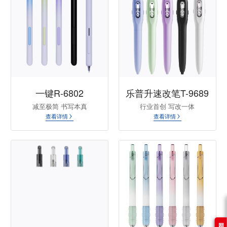
一键R-6802
乐普升速改笔T-9689
减至极简 书写本真
行业首创 写改一体
查看详情
查看详情
网