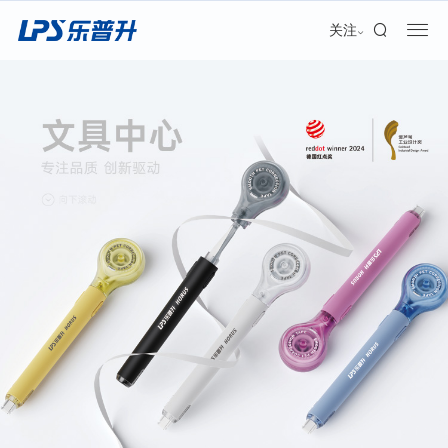
加盟合作
关注