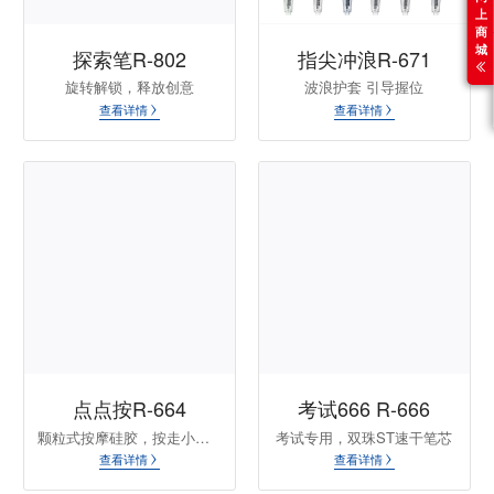
上
商
城
探索笔R-802
指尖冲浪R-671
旋转解锁，释放创意
波浪护套 引导握位
查看详情
查看详情
点点按R-664
考试666 R-666
颗粒式按摩硅胶，按走小疲劳
考试专用，双珠ST速干笔芯
查看详情
查看详情